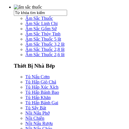
Ấm Sắc Thuốc
Ấm Sắc Linh Chi
Ấm Sắc Gốm Sứ
Ấm Sắc Thủy Tinh
Ấm Sắc Thuốc 5 lít
Ấm Sắc Thuốc 3,2 lít
Ấm Sắc Thuốc 2,8 lít
Ấm Sắc Thuốc 2,6 lít
Thiết Bị Nhà Bếp
Tủ Nấu Cơm
Tủ Hấp Giò Chả
Tủ Hấp Xúc Xích
Tủ Hấp Bánh Bao
Tủ Hấp Khăn
Tủ Hấp Bánh Gai
Tủ Sấy Bát
Nồi Nấu Phở
Nồi Chiên
Nồi Nấu Rượu
Nồi Nấu Cháo