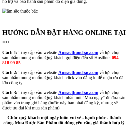
hỗ trợ và bảo hành sản phẩm đồ điện gia dụng.
HƯỚNG DẪN ĐẶT HÀNG ONLINE TẠI
....
Cách 1:
Truy cập vào website
Amsacthuocbac.com
và lựa chọn
sản phẩm mong muốn. Quý khách gọi điện đến số Hostline:
094
818 99 85
.
Cách 2:
Truy cập vào website
Amsacthuocbac.com
và lựa chọn
sản phẩm mong muốn. Quý khách click vào đắng kí để nhận ưu đãi
lớn công ty.
Cách 3:
Truy cập vào website
Amsacthuocbac.com
và lựa chọn
sản phẩm mong muốn. Quý khách nhấn nút "Mua ngay" để đưa sản
phẩm vào trang giỏ hàng (bước này bạn phải đắng ký, nhưng sẽ
được ưu đái khi mua sản phẩm).
Chúc quý khách một ngày luôn vui vẻ - hạnh phúc - thành
công. Mua Được Sản Phẩm tốt đúng yêu cầu, giá thành hợp lý