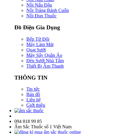
Nồi Nấu Đậu
Nồi Tráng Bánh Cuốn
Nồi Đun Thuốc
Đồ Điện Gia Dụng
Bếp Từ Đôi
Máy Làm Mát
Quạt Sưởi
Máy Sấy Quần Áo
Đèn Sưởi Nhà Tắm
Thiết Bị Âm Thanh
THÔNG TIN
Tin tức
Bản đồ
Liên hệ
Giới thiệu
094 818 99 85
Ấm Sắc Thuốc số 1 Việt Nam