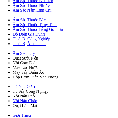
Ấm Sắc Thuốc Bát Tiên
Ấm Sắc Thuốc Như ý
Ấm Sắc Nấm Linh Chi
Ấm Sắc Thuốc Bắc
Ấm Sắc Thuốc Thủy Tinh
Âm Sắc Thuốc Bằng Gốm Sứ
Đồ Điện Gia Dụng
Thiết Bị Công Nghiệp
Thiết Bị Âm Thanh
Ấm Siêu Điện
Quạt Sưởi Nón
Nồi Cơm Điện
Máy Lọc Nước
Máy Sấy Quần Áo
Hộp Cơm Điện Văn Phòng
Tủ Nấu Cơm
Tủ Sấy Công Nghiệp
Nồi Nấu Phở
Nồi Nấu Cháo
Quạt Làm Mát
Giới Thiệu