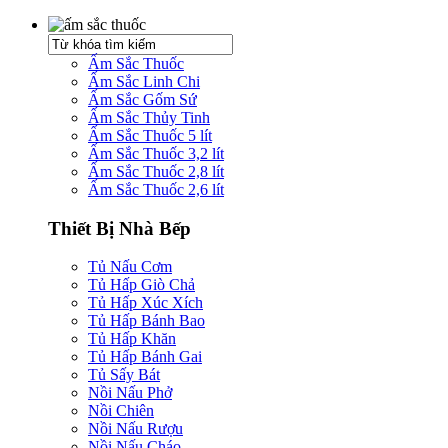
Ấm Sắc Thuốc
Ấm Sắc Linh Chi
Ấm Sắc Gốm Sứ
Ấm Sắc Thủy Tinh
Ấm Sắc Thuốc 5 lít
Ấm Sắc Thuốc 3,2 lít
Ấm Sắc Thuốc 2,8 lít
Ấm Sắc Thuốc 2,6 lít
Thiết Bị Nhà Bếp
Tủ Nấu Cơm
Tủ Hấp Giò Chả
Tủ Hấp Xúc Xích
Tủ Hấp Bánh Bao
Tủ Hấp Khăn
Tủ Hấp Bánh Gai
Tủ Sấy Bát
Nồi Nấu Phở
Nồi Chiên
Nồi Nấu Rượu
Nồi Nấu Cháo