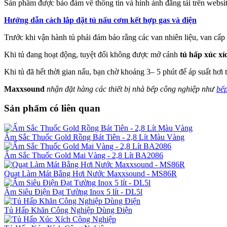
Sản phẩm được bảo đảm về thông tin và hình ảnh đăng tải trên website
Hướng dẫn cách lắp đặt tủ nấu cơm kết hợp gas và điện
Trước khi vận hành tủ phải đảm bảo rằng các van nhiên liệu, van cấ
Khi tủ đang hoạt động, tuyệt đối không được mở cánh
tủ hấp xúc xí
Khi tủ đã hết thời gian nấu, bạn chờ khoảng 3– 5 phút để áp suất hơi
Maxxsound
nhận đặt hàng các thiết bị nhà bếp công nghiệp như
bếp
Sản phẩm có liên quan
Ấm Sắc Thuốc Gold Rồng Bát Tiên - 2,8 Lít Màu Vàng
Ấm Sắc Thuốc Gold Mai Vàng - 2,8 Lít BA2086
Quạt Làm Mát Bằng Hơi Nước Maxxsound - MS86R
Ấm Siêu Điện Đạt Tường Inox 5 lít - DL5l
Tủ Hấp Khăn Công Nghiệp Dùng Điện