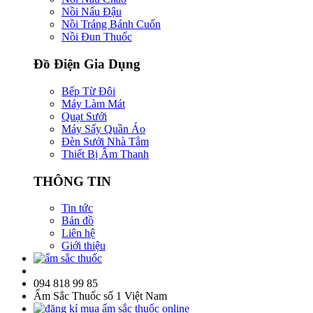
Nồi Nấu Đậu
Nồi Tráng Bánh Cuốn
Nồi Đun Thuốc
Đồ Điện Gia Dụng
Bếp Từ Đôi
Máy Làm Mát
Quạt Sưởi
Máy Sấy Quần Áo
Đèn Sưởi Nhà Tắm
Thiết Bị Âm Thanh
THÔNG TIN
Tin tức
Bản đồ
Liên hệ
Giới thiệu
094 818 99 85
Ấm Sắc Thuốc số 1 Việt Nam