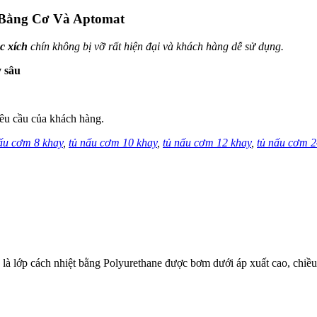
 Bằng Cơ Và Aptomat
c xích
chín không bị vỡ rất hiện đại và khách hàng dễ sử dụng.
y sâu
êu cầu của khách hàng.
ấu cơm 8 khay
,
tủ nấu cơm 10 khay
,
tủ nấu cơm 12 khay
,
tủ nấu cơm 2
a là lớp cách nhiệt bằng Polyurethane được bơm dưới áp xuất cao, chiề