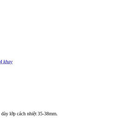
4 khay
u dày lớp cách nhiệt 35-38mm.