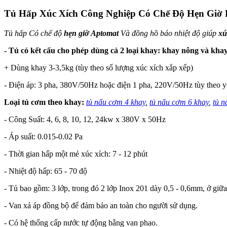
Tủ Hấp Xúc Xích Công Nghiệp Có Chế Độ Hẹn Giờ
Tủ hấp Có chế độ
hẹn giờ Aptomat
Và đồng hồ báo nhiệt độ giúp
xú
- Tủ có kết cấu cho phép dùng cả 2 loại khay: khay nông và kha
+ Dùng khay 3-3,5kg (tùy theo số lượng xúc xích xắp xếp)
- Điện áp: 3 pha, 380V/50Hz hoặc điện 1 pha, 220V/50Hz tùy theo y
Loại tủ cơm theo khay:
tủ nấu cơm 4 khay
,
tủ nấu cơm 6 khay
,
tủ n
- Công Suất: 4, 6, 8, 10, 12, 24kw x 380V x 50Hz
- Áp suất: 0.015-0.02 Pa
- Thời gian hấp một mẻ xúc xích: 7 - 12 phút
- Nhiệt độ hấp: 65 - 70 độ
- Tủ bao gồm: 3 lớp, trong đó 2 lớp Inox 201 dày 0,5 - 0,6mm, ở giữ
- Van xả áp đồng bộ để đảm bảo an toàn cho người sử dụng.
- Có hệ thống cấp nước tự động bằng van phao.