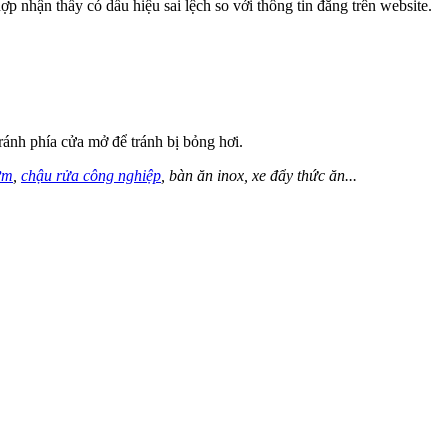
p nhận thấy có dấu hiệu sai lệch so với thông tin đăng trên website.
ránh phía cửa mở để tránh bị bỏng hơi.
ơm
,
chậu rửa công nghiệp
, bàn ăn inox,
xe đẩy thức ăn
...