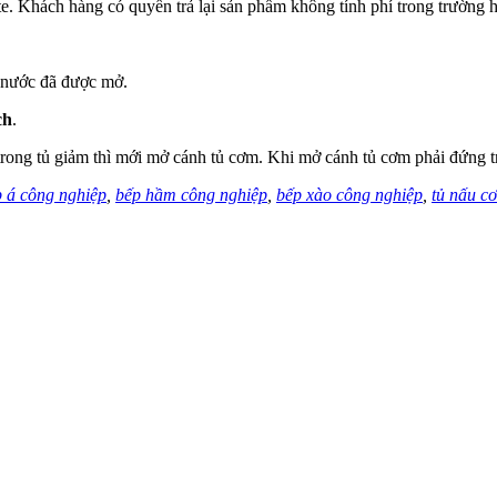
. Khách hàng có quyền trả lại sản phẩm không tính phí trong trường hợ
p nước đã được mở.
ch
.
 trong tủ giảm thì mới mở cánh tủ cơm. Khi mở cánh tủ cơm phải đứng t
 á công nghiệp
,
bếp hầm công nghiệp
,
bếp xào công nghiệp
,
tủ nấu c